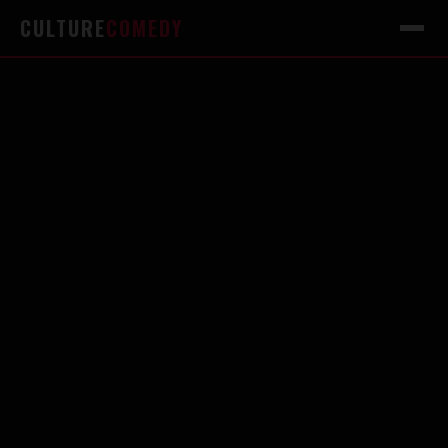
CULTURE
COMEDY